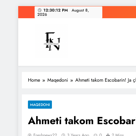
Skip
12:30:13 PM
August 8, 2026
to
content
Freshnews22
Best News Website in North Macedonia
Home
Maqedoni
Ahmeti takom Escobarin! Ja çk
MAQEDONI
Ahmeti takom Escobarin
Freshnews22
3 Years Ago
0
2 Mins