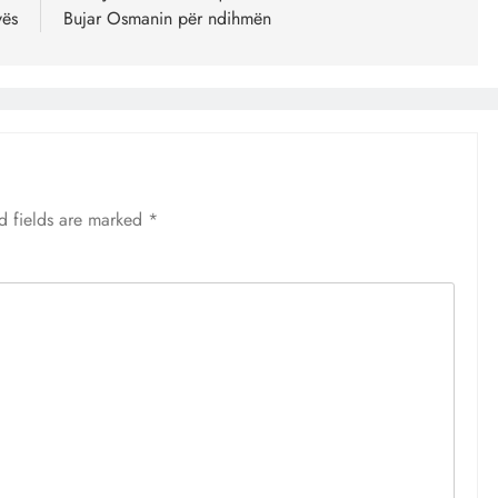
vës
Bujar Osmanin për ndihmën
d fields are marked
*