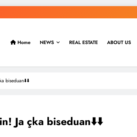
Home
NEWS
REAL ESTATE
ABOUT US
a biseduan⬇️⬇️
! Ja çka biseduan⬇️⬇️