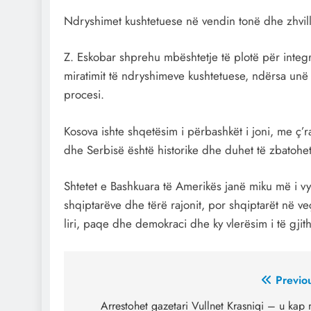
Ndryshimet kushtetuese në vendin tonë dhe zhvill
Z. Eskobar shprehu mbështetje të plotë për integri
miratimit të ndryshimeve kushtetuese, ndërsa unë t
procesi.
Kosova ishte shqetësim i përbashkët i joni, me ç’
dhe Serbisë është historike dhe duhet të zbatohe
Shtetet e Bashkuara të Amerikës janë miku më i vy
shqiptarëve dhe tërë rajonit, por shqiptarët në v
liri, paqe dhe demokraci dhe ky vlerësim i të gjit
Post
Previo
navigation
Arrestohet gazetari Vullnet Krasniqi – u kap