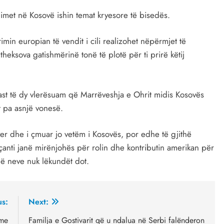
imet në Kosovë ishin temat kryesore të bisedës.
min europian të vendit i cili realizohet nëpërmjet të
heksova gatishmërinë tonë të plotë për ti prirë këtij
rast të dy vlerësuam që Marrëveshja e Ohrit midis Kosovës
t pa asnjë vonesë.
er dhe i çmuar jo vetëm i Kosovës, por edhe të gjithë
eçanti janë mirënjohës për rolin dhe kontributin amerikan për
hë neve nuk lëkundët dot.
us:
Next:
 me
Familja e Gostivarit që u ndalua në Serbi falënderon