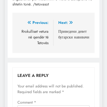
shtetin tonë. /tetovasot
Post
Previous:
Next:
navigation
Rrokulliset vetura
Приведени девет
në qendër të
бугарски навивачи
Tetovës
LEAVE A REPLY
Your email address will not be published.
Required fields are marked
*
Comment
*