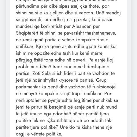
përfundime për dikë sipas asaj çka thotë, por
shihni se si e ka sjelljen dhe si vepron. Unë mendoj
se gjithsecili, pra edhe ju si gazetar, keni pasur
mundësi që konkretisht për Aleancën për
Shqiptarërt të shihni se pavarsisht thashethemeve,
ne kemi qenë partia e vetme kompakte dhe e
unifikuar. Kjo ka qenë ashtu edhe gjatë kohës kur
ishim në opozitë edhe tash kur kemi marrë
përgjegjësitë tona edhe në qeveri. Pa asnjë lloj
problemi e bëmë tranzicionin në lidershipin e
partisë. Zoti Sela si ish lider i partisë vazhdon të
jetë një ndër shtyllat krysore të partisë. Grupi
parlamentar ka qenë dhe vazhdon të funksionojë
në mënyrë kompakte si një trup i unifikuar. Por
nënkuptohet se pyetja është legjitime për shkak se
jemi të prirur të besojmë që asnjë parti nuk mund
të jetë imune nga ndodhitë nëpër partitë tjera
politike tek ne. Çka është ajo që po ndodh tek
partitë tjera politike? Unë do të kisha thënë një
orgji e vërtetë politike.