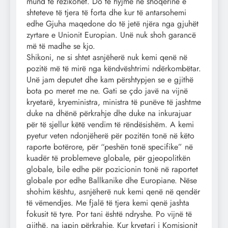
mund të rezikohet. Do të hyjmë në shoqërinë e
shteteve të tjera të forta dhe kur të antarsohemi
edhe Gjuha maqedone do të jetë njëra nga gjuhët
zyrtare e Unionit Europian. Unë nuk shoh garancë
më të madhe se kjo.
Shikoni, ne si shtet asnjëherë nuk kemi qenë në
pozitë më të mirë nga këndvështrimi ndërkombëtar.
Unë jam deputet dhe kam përshtypjen se e gjithë
bota po meret me ne. Gati se çdo javë na vijnë
kryetarë, kryeministra, ministra të punëve të jashtme
duke na dhënë përkrahje dhe duke na inkurajuar
për të sjellur këtë vendim të rëndësishëm. A kemi
pyetur veten ndonjëherë për pozitën tonë në këto
raporte botërore, për “peshën tonë specifike” në
kuadër të problemeve globale, për gjeopolitkën
globale, bile edhe për pozicionin tonë në raportet
globale por edhe Ballkanike dhe Europiane. Nëse
shohim kështu, asnjëherë nuk kemi qenë në qendër
të vëmendjes. Me fjalë të tjera kemi qenë jashta
fokusit të tyre. Por tani është ndryshe. Po vijnë të
gjithë, na japin përkrahje. Kur kryetari i Komisionit