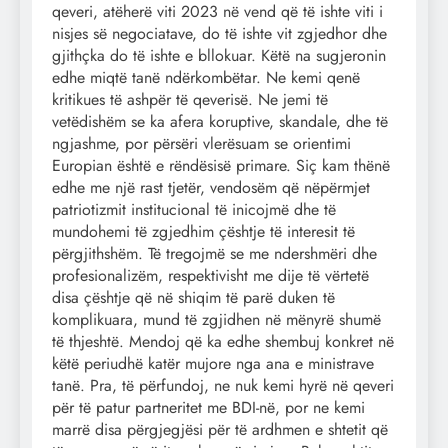
qeveri, atëherë viti 2023 në vend që të ishte viti i
nisjes së negociatave, do të ishte vit zgjedhor dhe
gjithçka do të ishte e bllokuar. Këtë na sugjeronin
edhe miqtë tanë ndërkombëtar. Ne kemi qenë
kritikues të ashpër të qeverisë. Ne jemi të
vetëdishëm se ka afera koruptive, skandale, dhe të
ngjashme, por përsëri vlerësuam se orientimi
Europian është e rëndësisë primare. Siç kam thënë
edhe me një rast tjetër, vendosëm që nëpërmjet
patriotizmit institucional të inicojmë dhe të
mundohemi të zgjedhim çështje të interesit të
përgjithshëm. Të tregojmë se me ndershmëri dhe
profesionalizëm, respektivisht me dije të vërtetë
disa çështje që në shiqim të parë duken të
komplikuara, mund të zgjidhen në mënyrë shumë
të thjeshtë. Mendoj që ka edhe shembuj konkret në
këtë periudhë katër mujore nga ana e ministrave
tanë. Pra, të përfundoj, ne nuk kemi hyrë në qeveri
për të patur partneritet me BDI-në, por ne kemi
marrë disa përgjegjësi për të ardhmen e shtetit që