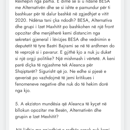
Rexhepin nga partia. E dimë se si u ndanë BESA
me Alternativën dhe se si ishte e pamundur për ti
bashkuar për të dalur bashkë në zgjedhjet e vitit
2020. Ndërsa tani çka ndodh? BESA, Alternativa
dhe grupi i Izet Maxhitit po bashkohen në një front
opozitar dhe menjëherë kemi distancim nga
sekretari gjeneral i lëvizjes BESA dhe vednimin e
deputetit të tyre Bastri Bajrami se në të ardhmen do
të veprojë si i pavarur. E gjithë kjo a nuk ju duket
si një orgji politike? Një mishmash i vërtetë. A keni
parë diçka të ngjashme tek Aleanca për
Shqiptarët? Sigurisht që jo. Ne edhe si pjesë e
qeverisë po vazhdojmë të jemi kritikues i
fenomeneve negative dhe nuk do të hekim dorë
nga kjo.
5. A ekziston mundësia që Aleanca të kyçet në
bllokun opozitar me Besën, Alternativën dhe
grupin e Izet Mexhitit?
-Në lidhje me zgjedhjet e radhës aspak nuk kemi