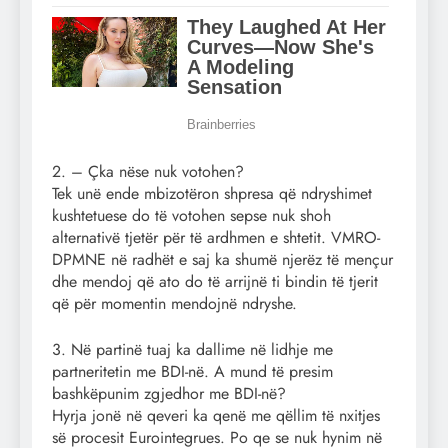
2. – Çka nëse nuk votohen?
Tek unë ende mbizotëron shpresa që ndryshimet
kushtetuese do të votohen sepse nuk shoh
alternativë tjetër për të ardhmen e shtetit. VMRO-
DPMNE në radhët e saj ka shumë njerëz të mençur
dhe mendoj që ato do të arrijnë ti bindin të tjerit
që për momentin mendojnë ndryshe.
3. Në partinë tuaj ka dallime në lidhje me
partneritetin me BDI-në. A mund të presim
bashkëpunim zgjedhor me BDI-në?
Hyrja jonë në qeveri ka qenë me qëllim të nxitjes
së procesit Eurointegrues. Po qe se nuk hynim në