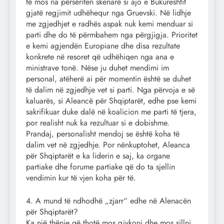
të mos na përsëriten skenarë si ajo e Bukureshtit
gjatë regjimit udhëhequr nga Gruevski. Në lidhje
me zgjedhjet e radhës aspak nuk kemi menduar si
parti dhe do të përmbahem nga përgjigja. Prioritet
e kemi agjendën Europiane dhe disa rezultate
konkrete në resoret që udhëhiqen nga ana e
ministrave tonë. Nëse ju duhet mendimi im
personal, atëherë ai për momentin është se duhet
të dalim në zgjedhje vet si parti. Nga përvoja e së
kaluarës, si Aleancë për Shqiptarët, edhe pse kemi
sakrifikuar duke dalë në koalicion me parti të tjera,
por realisht nuk ka rezultuar si e dobishme.
Prandaj, personalisht mendoj se është koha të
dalim vet në zgjedhje. Por nënkuptohet, Aleanca
për Shqiptarët e ka liderin e saj, ka organe
partiake dhe forume partiake që do ta sjellin
vendimin kur të vjen koha për të.
4. A mund të ndhodhë „zjarr“ edhe në Alenacën
për Shqiptarët?
Ka një thënie që thotë mos gjykoni dhe mos sillni