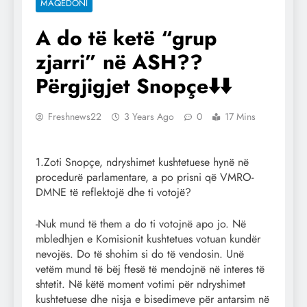
MAQEDONI
A do të ketë “grup
zjarri” në ASH??
Përgjigjet Snopçe⬇️⬇️
Freshnews22
3 Years Ago
0
17 Mins
1.Zoti Snopçe, ndryshimet kushtetuese hynë në
procedurë parlamentare, a po prisni që VMRO-
DMNE të reflektojë dhe ti votojë?
-Nuk mund të them a do ti votojnë apo jo. Në
mbledhjen e Komisionit kushtetues votuan kundër
nevojës. Do të shohim si do të vendosin. Unë
vetëm mund të bëj ftesë të mendojnë në interes të
shtetit. Në këtë moment votimi për ndryshimet
kushtetuese dhe nisja e bisedimeve për antarsim në