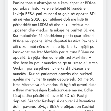
Partinë tonë e akuzojnë se e kemi shpëtuar BDI-në,
por arkivat historike e vërtetojnë të kundërtën.
Lëvizja BESA pati mundësi ta çojë në opozitë BDI-
në në vitin 2020, por atëherë doli me listë të
përbashkët me LSDM-në dhe nuk u reshtua me
opozitën dhe vnedosi ta mbajë në pushtet BDI-në.
Kur mblodhëm 61 nënshkrime për ta çuar përsëri
BDI-në në opozitë, ishte deputeti Kastriot Rexhepi i
cili shkoli mbi nënshkrimin e tij. Tani ky i njëjti po
bashkohet me Izet Mexhitin për ta çuar BDI-në në
opozitë. E njëjta vlen edhe për Izet Mexhitin. Ai
disa herë ka patur mundësinë që ta “rrëzojë” Artan
Grubin, por asnjëherë nuk e ka shfrytëzuar atë
mundësi. Kur në parlament opozita dhe pushteti
ngelën me numër të njëjtë deputetësh, 60 me 60,
ishte Alternativa që vendosi të hyjë në qeveri duke
e thyer marrëveshjen koalicionuese me ne. Edhe
kësaj radhe përsëri në favor të BDI-së. Pastaj
deputeti Skender Rexhepi si deputet i Alternativës
doli i pavarur. Lëvizja BESA e përjashton Kastriot