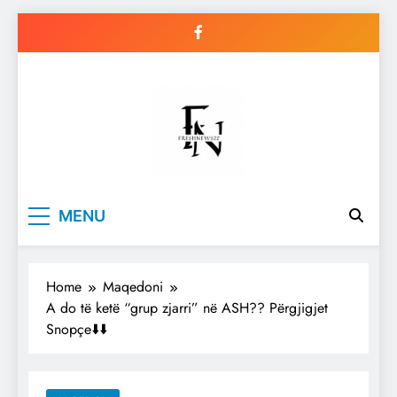
Skip
to
content
Freshnews22
Best News Website in North
MENU
Macedonia
Home
Maqedoni
A do të ketë “grup zjarri” në ASH?? Përgjigjet
Snopçe⬇️⬇️