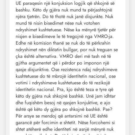
UE paraqesin një konjuksion logjik që shkojnë së
bashku. Këto dy gjëra nuk mund ta përjashtojnë
njëra tjetrën. Do të thotë nuk janë disjunkte. Nuk
mund të nisin bisedimet nëse nuk votohen
ndryshimet kushtetuese. Nëse ka mënyrë tjetër për
nisjen e bisedimeve le të tregojnë nga VMRO-ja.
Edhe në komision thanë se nuk do të përkrahin
ndryshimet nën diktatin bullgar, por nuk treguan se
çka është alternativa. VMRO deri më tash në të
gjitha argumentet që i përdor po imponon një
qasje disjunktive. Ose rezistenca ndaj ndryshimeve
kushtetuese do të mbrojë identitetin nacional, ose
votimi i ndryshimeve kushtetuese do të rezikojë
identitetin nacional. Pra, kjo është teza e tyre që
këto dy gjëra nuk shkojnë bashkë. Unë jam idhtar
dhe fuqishëm besoj në qasjen konjuktive, e ajo
është që këto dy gjëra po shkojnë bashkë. Pse?
Për arsye se mendoj që antarsimi në UE është
garancë për forcimin e shtetit. Nëse forcohemi si
shtet atëherë edhe identiteti në asnjë mënyrë nuk