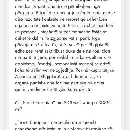
menduar si parti dhe do të përmbahem nga
përgjigja. Prioritet e kemi agjendën Europiane dhe
disa rezultate konkrete në resoret që udhëhiqen
nga ana e ministrave tonë. Nëse ju duhet mendimi
im personal, atëeherë ai për momentin është se
duhet të dalim në zgjedhje vet si parti. Nga
përvoja e së kaluarës, si Aleancë për Shqiptarët,
edhe pse kemi sakrifikuar duke dalë në koalicion
me parti të tjera, por realisht nuk ka rezultuar si e
dobishme. Prandaj, personalisht mendoj se është
koha të dalim vet në zgjedhje. Por nënkuptohet, se
Aleanca për Shqiptarët e ka liderin e saj, ka
organe partiake dhe forume partiake që do ta
sjellin vendimin kur të vjen koha për të.
6. „Fronti Europian“ me SDSM-në apo pa SDSM-
në?
„Fronti Europian“ me secilin që sinqerisht
angazhohet për instalimiin e vlerave Europiane në