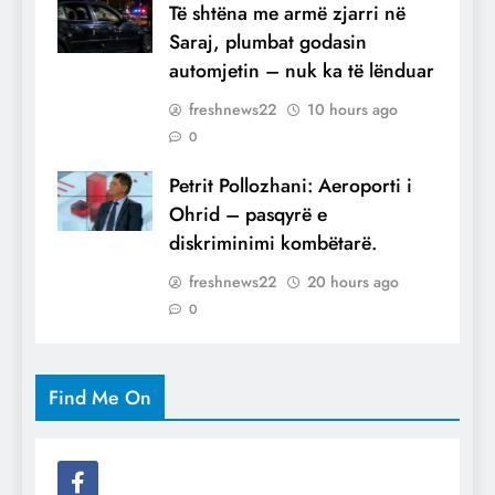
Të shtëna me armë zjarri në
Saraj, plumbat godasin
automjetin – nuk ka të lënduar
freshnews22
10 hours ago
0
Petrit Pollozhani: Aeroporti i
Ohrid – pasqyrë e
diskriminimi kombëtarë.
freshnews22
20 hours ago
0
Find Me On