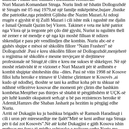
Nuri Mazari-Komandant Struga. Nuriu lindi në fshatin Dollogozhdë
të Strugës më 05 maj 1979,në një familje mikëpritëse,bujare ,fisnike
dhe patriotike,nga prindërit Gjilisha dhe Nazim Mazari.Ai ndoqi
rrugën e gjyshit të tij Zulfi Mazari i cili ishte mik i ngushtë me djalin
e Ismail Qemalit Qazim bej Vloren. Takimet e veta me këtë patriot
nga Vlora që ja tregonte për çdo ditë gjyshi, Nuriut iu ngulitën thell
në zemer e në mendje e që nga kjo moshë filluan të ndizen
shkendijat e para për vendlindjen dhe kombin. Nuriu abc-në e
gjuhës shqipe e mësoi në shkollën fillore “Naim Frasheri” në
Dollogozhdë .Pasi e kreu shkollën fillore në Dollogozhdë,menjeherë
u regjistrua në shkollën e mesme trevjeçare të drejtimeve
profesionale në Strugë,të cilën e kreu me sukses të shkelqyer. Në një
moshë relativisht të re vizionet e Nuri Mazarit për të ardhmën e
kombit shqiptar shtoheshin dita –dites. Pasi në vitin 1998 në Kosove
filloi lufta heroike e trimave të Ushtrise çlirimtare te Kosovës ,ai
kudo që ndodhej, thoshte se tani ka ardhur koha për tu shkuar në
ndihmë vëllezërve kosovar dhe momenti për çlirim dhe bashkim
kombëtar.Menjëher pas thirrjes së shtabit të përgjithshëm të UÇK-së
për luftë kundër okupatorit serb,që u bë pas rezistences heroike të
Ademit,Hamzes dhe Shaban Jasharit pa hezitim iu përgjigj edhe
Nuriu.
Arriti në Dukagjin ku ju bashkua brigadës së Ramush Haradinajt i
cili i uron për mireseardhje me fjalët”Mirë se keni ardhur nga Struga
për ti dal zot Kosovës”.Në atë kohë Dukagjini e gjith Kosova ishin
rrethuar me forca të mëdha ushtarake e policore serbe.Nuriu me