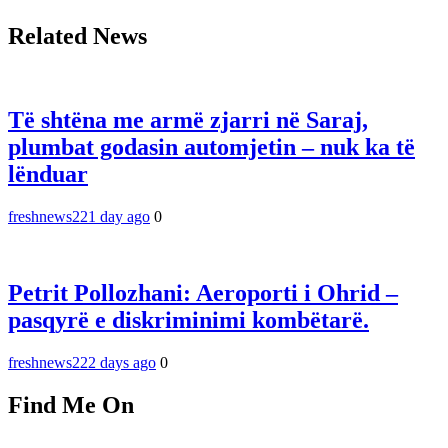
Related News
Të shtëna me armë zjarri në Saraj,
plumbat godasin automjetin – nuk ka të
lënduar
freshnews22
1 day ago
0
Petrit Pollozhani: Aeroporti i Ohrid –
pasqyrë e diskriminimi kombëtarë.
freshnews22
2 days ago
0
Find Me On