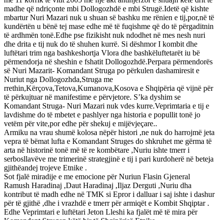
madhe që ndriçonte mbi Dollogozhdë e mbi Strugë.Idetë që kishte
mbartur Nuri Mazari nuk u shuan së bashku me rënien e tij,por,në të
kundërtën u bënë tej mase edhe më të fuqishme që do të përgaditnin
të ardhmën tonë.Edhe pse fizikisht nuk ndodhet në mes nesh nuri
dhe drita e tij nuk do të shuhen kurrë. Si dëshmor I kombit dhe
luftëtari trim nga bashkeshortja Vlora dhe bashkëluftetarët iu bë
përmendorja në sheshin e fshatit Dollogozhdë.Perpara përmendorës
së Nuri Mazarit- Komandant Struga po përkulen dashamiresit e
Nuriut nga Dollogozhda,Struga me
rrethin,Kërçova,Tetova,Kumanova,Kosova e Shqipëria që vijnë për
të përkujtuar në manifestime e përvjetore. S’ka dyshim se
Komandant Struga- Nuri Mazari nuk vdes kurre.Veprimtaria e tij e
lavdishme do të mbetet e pashlyer nga historia e popullit tonë jo
vetëm për vite,por edhe për shekuj e mijëvjeçare..
Armiku na vrau shumë kolosa nëpër histori ,ne nuk do harrojmë jeta
vepra të bëmat lufta e Komandant Struges do shkruhet me gërma të
arta në historinë tonë më të re kombëtare ,Nuriu ishte tmerr i
serbosllavëve me trimerinë strategjinë e tij i pari kurdoherë në beteja
gjithëandej trojeve Etnike .
Sot fjalë miradije e me emocione për Nuriun Flasin Gjeneral
Ramush Haradinaj ,Daut Haradinaj ,Iljaz Derguti ,Nuriu dha
kontribut të madh edhe në TMK si Epror i dalluar i saj ishte i dashur
për të gjithë ,dhe i vrazhdë e tmerr për armiqët e Kombit Shqiptar .
Edhe Veprimtari e luftëtari Jeton Lleshi ka fjalët më të mira për