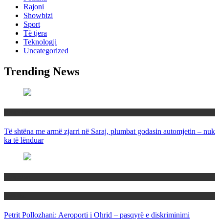
Rajoni
Showbizi
Sport
Të tjera
Teknologji
Uncategorized
Trending News
Maqedoni
Të shtëna me armë zjarri në Saraj, plumbat godasin automjetin – nuk
ka të lënduar
Maqedoni
Politika
Petrit Pollozhani: Aeroporti i Ohrid – pasqyrë e diskriminimi