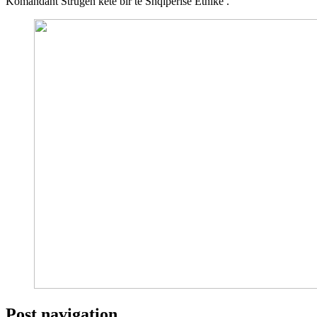
Komandant Strugen këtë bir të Shqipërisë Etnike .
Post navigation