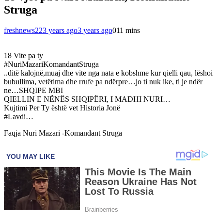
Struga
freshnews22
3 years ago
3 years ago
0
11 mins
18 Vite pa ty
#NuriMazariKomandantStruga
..ditë kalojnë,muaj dhe vite nga nata e kobshme kur qielli qau, lëshoi
bubullima, vetëtima dhe rrufe pa ndërpre…jo ti nuk ike, ti je ndër
ne…SHQIPE MBI
QIELLIN E NËNËS SHQIPËRI, I MADHI NURI…
Kujtimi Per Ty është vet Historia Jonë
#Lavdi…
Faqja Nuri Mazari -Komandant Struga