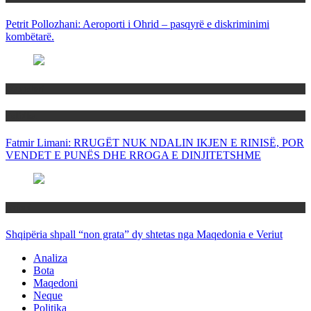
Petrit Pollozhani: Aeroporti i Ohrid – pasqyrë e diskriminimi
kombëtarë.
Maqedoni
Politika
Fatmir Limani: RRUGËT NUK NDALIN IKJEN E RINISË, POR
VENDET E PUNËS DHE RROGA E DINJITETSHME
Rajoni
Shqipëria shpall “non grata” dy shtetas nga Maqedonia e Veriut
Analiza
Bota
Maqedoni
Neque
Politika