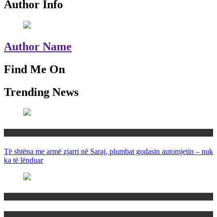
Author Info
Author Name
Find Me On
Trending News
Maqedoni
Të shtëna me armë zjarri në Saraj, plumbat godasin automjetin – nuk
ka të lënduar
Maqedoni
Politika