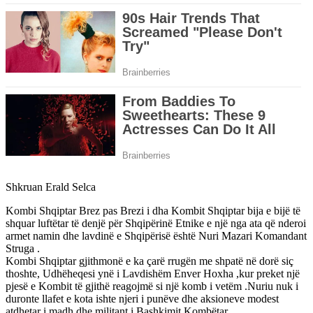
Shkruan Erald Selca
Kombi Shqiptar Brez pas Brezi i dha Kombit Shqiptar bija e bijë të
shquar luftëtar të denjë për Shqipërinë Etnike e një nga ata që nderoi
armet namin dhe lavdinë e Shqipërisë është Nuri Mazari Komandant
Struga .
Kombi Shqiptar gjithmonë e ka çarë rrugën me shpatë në dorë siç
thoshte, Udhëheqesi ynë i Lavdishëm Enver Hoxha ,kur preket një
pjesë e Kombit të gjithë reagojmë si një komb i vetëm .Nuriu nuk i
duronte llafet e kota ishte njeri i punëve dhe aksioneve modest
atdhetar i madh dhe militant i Bashkimit Kombëtar.