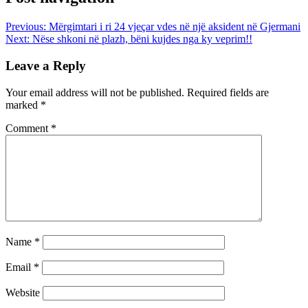
Previous:
Mërgimtari i ri 24 vjeçar vdes në një aksident në Gjermani
Next:
Nëse shkoni në plazh, bëni kujdes nga ky veprim!!
Leave a Reply
Your email address will not be published.
Required fields are
marked
*
Comment
*
Name
*
Email
*
Website