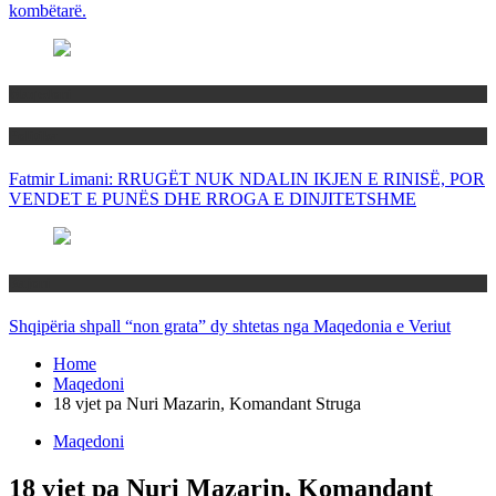
kombëtarë.
Maqedoni
Politika
Fatmir Limani: RRUGËT NUK NDALIN IKJEN E RINISË, POR
VENDET E PUNËS DHE RROGA E DINJITETSHME
Rajoni
Shqipëria shpall “non grata” dy shtetas nga Maqedonia e Veriut
Home
Maqedoni
18 vjet pa Nuri Mazarin, Komandant Struga
Maqedoni
18 vjet pa Nuri Mazarin, Komandant