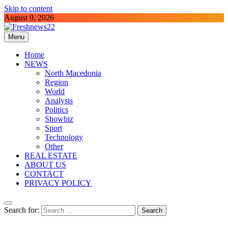
Skip to content
August 9, 2026
Menu
Freshnews22
Best News Website in North Macedonia
Home
NEWS
North Macedonia
Region
World
Analysis
Politics
Showbiz
Sport
Technology
Other
REAL ESTATE
ABOUT US
CONTACT
PRIVACY POLICY
Search for: