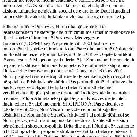
uniformën e UCK-së lufton bashkë me shokët e tij dhe i pari në
aksione luftararke në njësitin special që e drejtonte Daut Haradinaj
ku për shkathtësitë e tij luftarake u vlersua lartë nga eproret e tij.
Edhe në luftën e Preshevës Nuriu dha një kontribut të
jashtzakonshëm në stërvitje dhe furnizimin me armatim të shokëve të
tij të Ushtrise Clirimtare të Presheves Medvegjes e
Bujanovcit(UCPMB-se). Në janar të vitit 2001 tashmë më
uniformën e Ushtrise Clirimtare Kombëtare dhe me armë në dorë del
publikisht në bazë të komunikatës nr 6 të UCK-së . Gjatë konfliktit
të armatosur në Maqedoni pati nderin të jet Komandant i formacionit
të parë të Ushtrisë Clirimtare Kombëtare.Në luftimet e ashpra mes
UCK-së dhe forcave maqedonase në Tanush me 16 mars 2001
Nuriu plagoset rëndë në trup dhe në të dy këmbët nga ku dërgohet
në spitalin e Prishtinës për shërim. Pas perfundimit të tri luftrave dhe
pas kryerjes së obligimit të tij kombëtar Nuriu kthehet në
vendlindjen e tij që aq shum e deshte në Dollogozhdë ku martohet
me nusen Vlora Ahmetxhekaj nga Deçani i Kosovës me të cilën
lindin edhe një vajzë me emrin SHQIPDONA. Pas zgjedhjeve
lokale të vitit 2005,Nuri Mazari me votën e popullit zgjidhet
këshilltar në Komunën e Strugës. Aktiviteti I tij politik dëshmoi se
Nuriu përveç që diti ta mbaj pushkën në dor ai kishte edhe vizion
për përparim shoqeroro-politik. Drita dhe nuri I Nuriut që vezullonte
mbi Dollogozhdë u pengonte strukturave antikombetare e pikërisht
më 11 korrik të vitit 2005 me një akt antinjerzor e shuajn këtë drit të