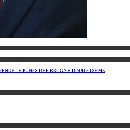
OR VENDET E PUNËS DHE RROGA E DINJITETSHME