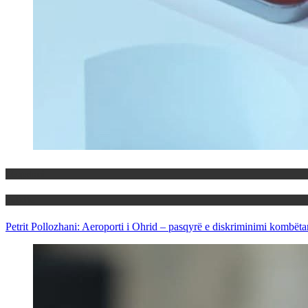
Maqedoni
Politika
Petrit Pollozhani: Aeroporti i Ohrid – pasqyrë e diskriminimi kombëta