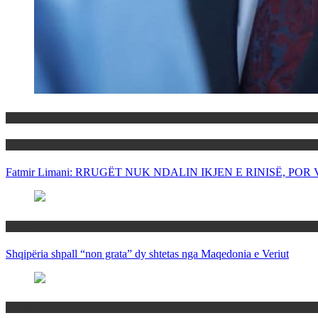
Maqedoni
Politika
Fatmir Limani: RRUGËT NUK NDALIN IKJEN E RINISË, P
Rajoni
Shqipëria shpall “non grata” dy shtetas nga Maqedonia e Veriut
Politika