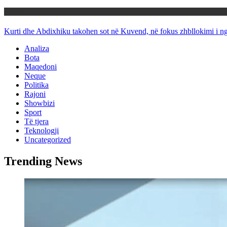
Rajoni
Kurti dhe Abdixhiku takohen sot në Kuvend, në fokus zhbllokimi i ngë
Analiza
Bota
Maqedoni
Neque
Politika
Rajoni
Showbizi
Sport
Të tjera
Teknologji
Uncategorized
Trending News