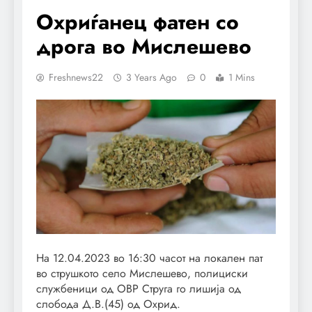
Охриѓанец фатен со
дрога во Мислешево
Freshnews22
3 Years Ago
0
1 Mins
На 12.04.2023 во 16:30 часот на локален пат
во струшкото село Мислешево, полициски
службеници од ОВР Струга го лишиja од
слобода Д.В.(45) од Охрид.