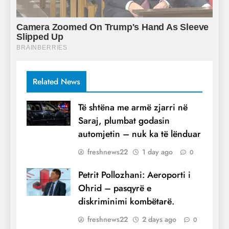
Related News
Të shtëna me armë zjarri në
Saraj, plumbat godasin
automjetin – nuk ka të lënduar
freshnews22
1 day ago
0
Petrit Pollozhani: Aeroporti i
Ohrid – pasqyrë e
diskriminimi kombëtarë.
freshnews22
2 days ago
0