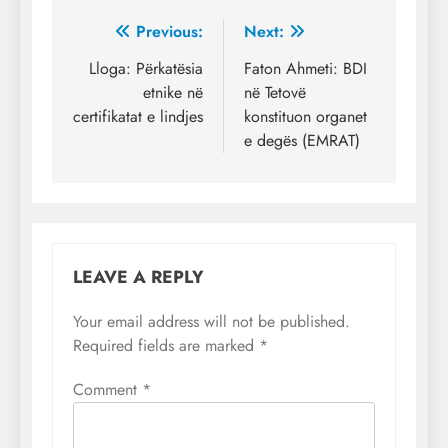
Post
Previous:
Next:
navigation
Lloga: Përkatësia
Faton Ahmeti: BDI
etnike në
në Tetovë
certifikatat e lindjes
konstituon organet
e degës (EMRAT)
LEAVE A REPLY
Your email address will not be published.
Required fields are marked
*
Comment
*