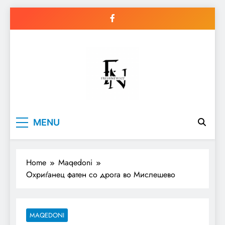
Skip
to
content
Freshnews22
Best News Website in North
MENU
Macedonia
Home
Maqedoni
Охриѓанец фатен со дрога во Мислешево
MAQEDONI