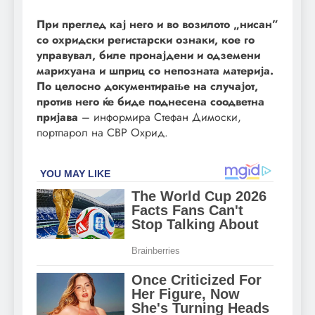
При преглед кај него и во возилото „нисан”
со охридски регистарски ознаки, кое го
управувал, биле пронајдени и одземени
марихуана и шприц со непозната материја.
По целосно документирање на случајот,
против него ќе биде поднесена соодветна
пријава
– информира Стефан Димоски,
портпарол на СВР Охрид.