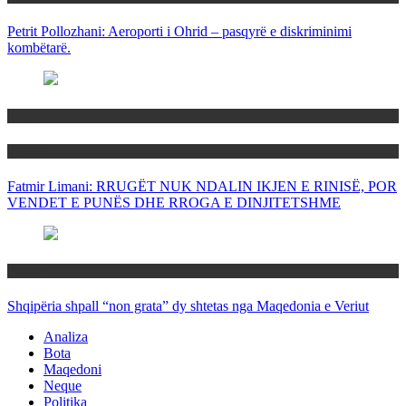
Petrit Pollozhani: Aeroporti i Ohrid – pasqyrë e diskriminimi
kombëtarë.
Maqedoni
Politika
Fatmir Limani: RRUGËT NUK NDALIN IKJEN E RINISË, POR
VENDET E PUNËS DHE RROGA E DINJITETSHME
Rajoni
Shqipëria shpall “non grata” dy shtetas nga Maqedonia e Veriut
Analiza
Bota
Maqedoni
Neque
Politika