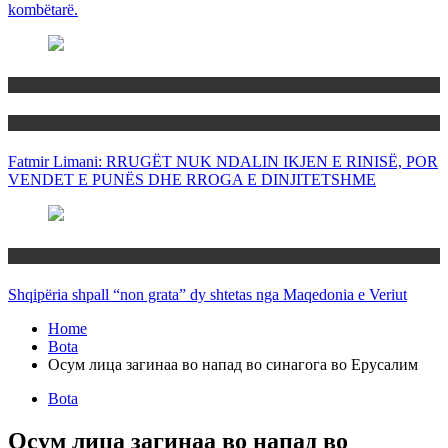
kombëtarë.
Maqedoni
Politika
Fatmir Limani: RRUGËT NUK NDALIN IKJEN E RINISË, POR
VENDET E PUNËS DHE RROGA E DINJITETSHME
Rajoni
Shqipëria shpall “non grata” dy shtetas nga Maqedonia e Veriut
Home
Bota
Осум лица загинаа во напад во синагога во Ерусалим
Bota
Осум лица загинаа во напад во