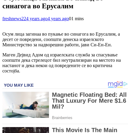
синагога во Ерусалим
freshnews22
4 years ago
4 years ago
0
1 mins
Осум лица загинаа во пукање во синагога во Ерусалим, а
десет се повредени, соопшти денеска израелското
Министерство за надворешни работи, јави Си-Ен-Ен.
Маген Дејвид Адом од израелската служба за спасување
соопшти дека стрелецот бил неутрализиран на местото на
настанот и дека некои од повредените се во критична
состојба.