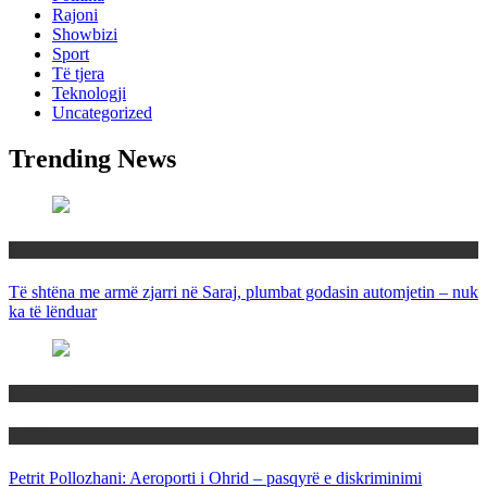
Rajoni
Showbizi
Sport
Të tjera
Teknologji
Uncategorized
Trending News
Maqedoni
Të shtëna me armë zjarri në Saraj, plumbat godasin automjetin – nuk
ka të lënduar
Maqedoni
Politika
Petrit Pollozhani: Aeroporti i Ohrid – pasqyrë e diskriminimi