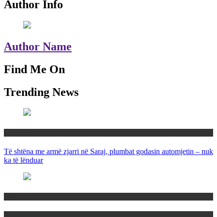
Author Info
Author Name
Find Me On
Trending News
Maqedoni
Të shtëna me armë zjarri në Saraj, plumbat godasin automjetin – nuk
ka të lënduar
Maqedoni
Politika