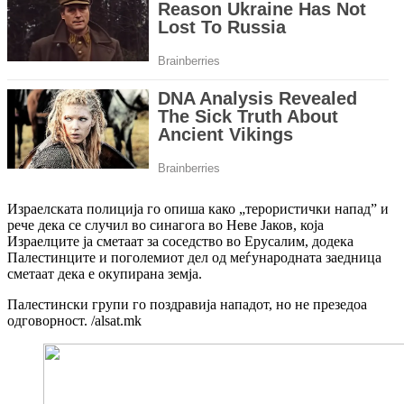
Израелската полиција го опиша како „терористички напад” и
рече дека се случил во синагога во Неве Јаков, која
Израелците ја сметаат за соседство во Ерусалим, додека
Палестинците и поголемиот дел од меѓународната заедница
сметаат дека е окупирана земја.
Палестински групи го поздравија нападот, но не презедоа
одговорност. /alsat.mk