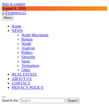
Skip to content
August 8, 2026
Menu
Freshnews22
Best News Website in North Macedonia
Home
NEWS
North Macedonia
Region
World
Analysis
Politics
Showbiz
Sport
Technology
Other
REAL ESTATE
ABOUT US
CONTACT
PRIVACY POLICY
Search for: