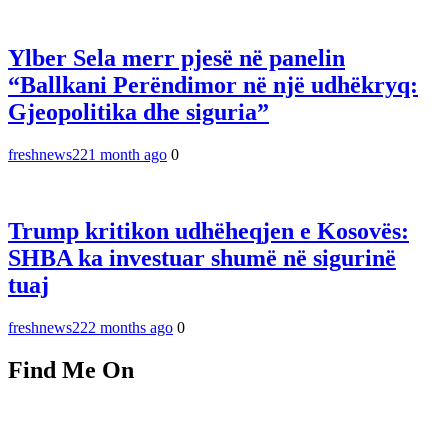
Ylber Sela merr pjesë në panelin
“Ballkani Perëndimor në një udhëkryq:
Gjeopolitika dhe siguria”
freshnews22
1 month ago
0
Trump kritikon udhëheqjen e Kosovës:
SHBA ka investuar shumë në sigurinë
tuaj
freshnews22
2 months ago
0
Find Me On