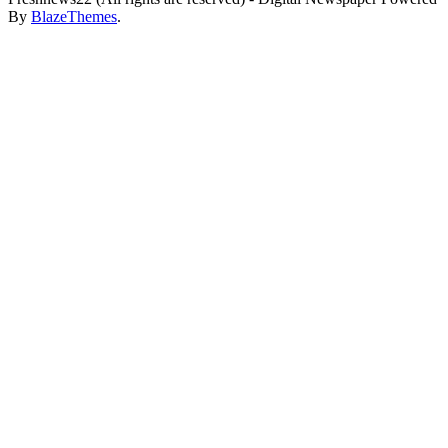
By
BlazeThemes
.