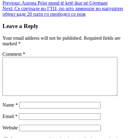
Previous:
Aurona Pelaj mund të ketë ikur në Gjermani
Next:
Се сретнале во ГТЦ, по што заминале во напуштен
објект каде 20 пати го прободел со нож
Leave a Reply
Your email address will not be published.
Required fields are
marked
*
Comment
*
Name
*
Email
*
Website