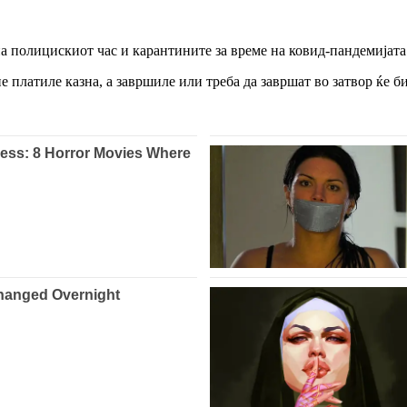
на полицискиот час и карантините за време на ковид-пандемијата
платиле казна, а завршиле или треба да завршат во затвор ќе би