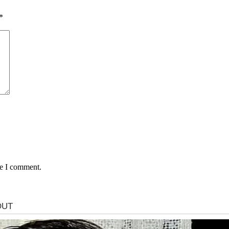
*
me I comment.