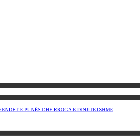
OR VENDET E PUNËS DHE RROGA E DINJITETSHME