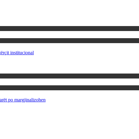
rçit institucional
rët po margjinalizohen