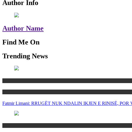
Author Info
Author Name
Find Me On
Trending News
Maqedoni
Politika
Fatmir Limani: RRUGËT NUK NDALIN IKJEN E RINISË, P
Rajoni