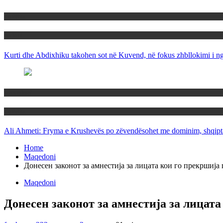
Politika
Rajoni
Kurti dhe Abdixhiku takohen sot në Kuvend, në fokus zhbllokimi i ngë
Maqedoni
Politika
Ali Ahmeti: Fryma e Krushevës po zëvendësohet me dominim, shqipta
Home
Maqedoni
Донесен законот за амнестија за лицата кои го прекршија
Maqedoni
Донесен законот за амнестија за лицат