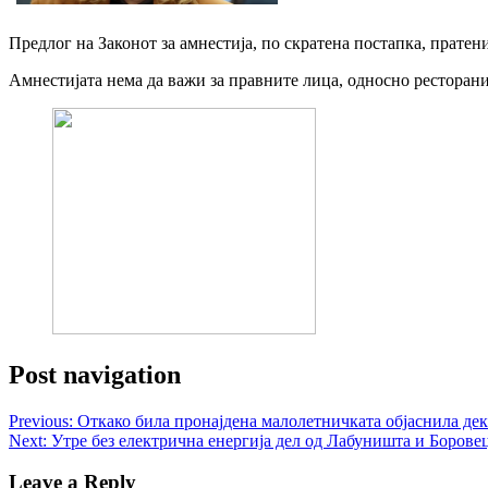
Предлог на Законот за амнестија, по скратена постапка, пратени
Амнестијата нема да важи за правните лица, односно ресторан
Post navigation
Previous:
Откако била пронајдена малолетничката објаснила дек
Next:
Утре без електрична енергија дел од Лабуништа и Борове
Leave a Reply