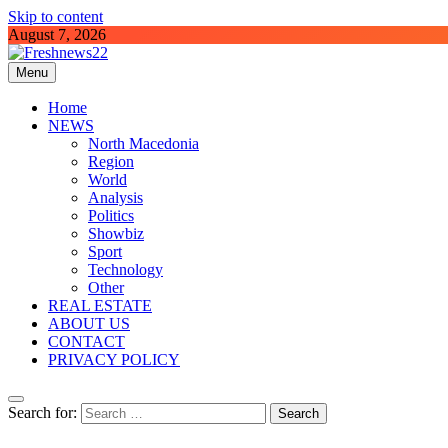
Skip to content
August 7, 2026
Menu
Freshnews22
Best News Website in North Macedonia
Home
NEWS
North Macedonia
Region
World
Analysis
Politics
Showbiz
Sport
Technology
Other
REAL ESTATE
ABOUT US
CONTACT
PRIVACY POLICY
Search for: