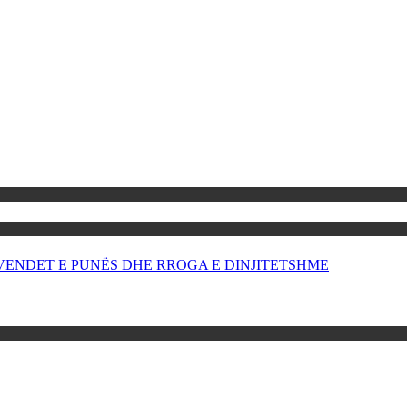
OR VENDET E PUNËS DHE RROGA E DINJITETSHME