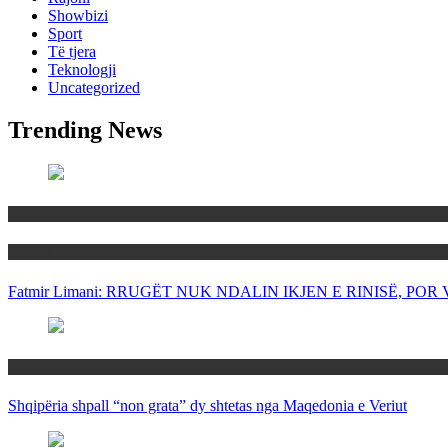
Showbizi
Sport
Të tjera
Teknologji
Uncategorized
Trending News
Maqedoni
Politika
Fatmir Limani: RRUGËT NUK NDALIN IKJEN E RINISË, P
Rajoni
Shqipëria shpall “non grata” dy shtetas nga Maqedonia e Veriut