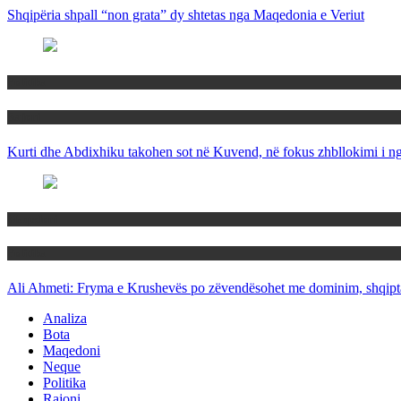
Shqipëria shpall “non grata” dy shtetas nga Maqedonia e Veriut
Politika
Rajoni
Kurti dhe Abdixhiku takohen sot në Kuvend, në fokus zhbllokimi i ngë
Maqedoni
Politika
Ali Ahmeti: Fryma e Krushevës po zëvendësohet me dominim, shqipta
Analiza
Bota
Maqedoni
Neque
Politika
Rajoni