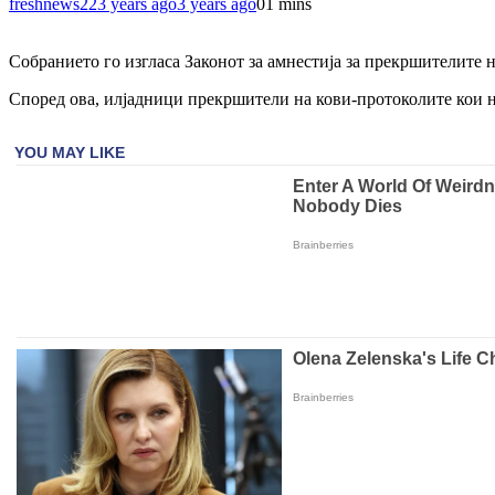
freshnews22
3 years ago
3 years ago
0
1 mins
Собранието го изгласа Законот за амнестија за прекршителите 
Според ова, илјадници прекршители на кови-протоколите кои не 