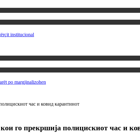
rçit institucional
rët po margjinalizohen
 полицискиот час и ковид карантинот
а кои го прекршија полицискиот час и к