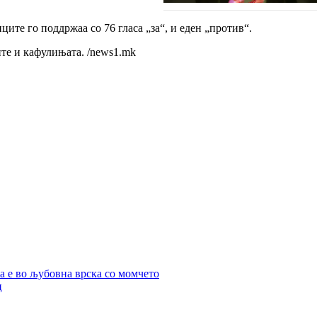
ците го поддржаа со 76 гласа „за“, и еден „против“.
ите и кафулињата. /news1.mk
а е во љубовна врска со момчето
ц