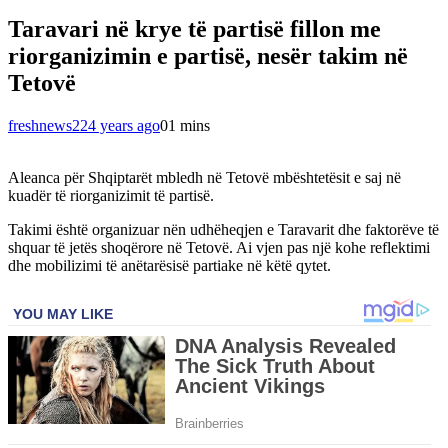
Taravari në krye të partisë fillon me
riorganizimin e partisë, nesër takim në
Tetovë
freshnews22
4 years ago
0
1 mins
Aleanca për Shqiptarët mbledh në Tetovë mbështetësit e saj në
kuadër të riorganizimit të partisë.
Takimi është organizuar nën udhëheqjen e Taravarit dhe faktorëve të
shquar të jetës shoqërore në Tetovë. Ai vjen pas një kohe reflektimi
dhe mobilizimi të anëtarësisë partiake në këtë qytet.