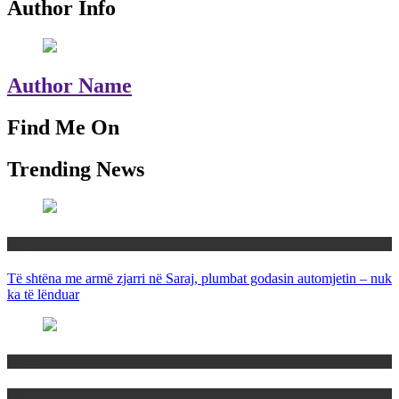
Author Info
Author Name
Find Me On
Trending News
Maqedoni
Të shtëna me armë zjarri në Saraj, plumbat godasin automjetin – nuk
ka të lënduar
Maqedoni
Politika