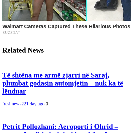
Related News
Të shtëna me armë zjarri në Saraj,
plumbat godasin automjetin – nuk ka të
lënduar
freshnews22
1 day ago
0
Petrit Pollozhani: Aeroporti i Ohrid –