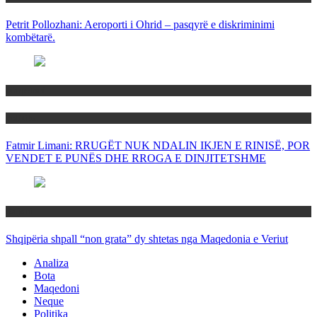
Petrit Pollozhani: Aeroporti i Ohrid – pasqyrë e diskriminimi
kombëtarë.
Maqedoni
Politika
Fatmir Limani: RRUGËT NUK NDALIN IKJEN E RINISË, POR
VENDET E PUNËS DHE RROGA E DINJITETSHME
Rajoni
Shqipëria shpall “non grata” dy shtetas nga Maqedonia e Veriut
Analiza
Bota
Maqedoni
Neque
Politika