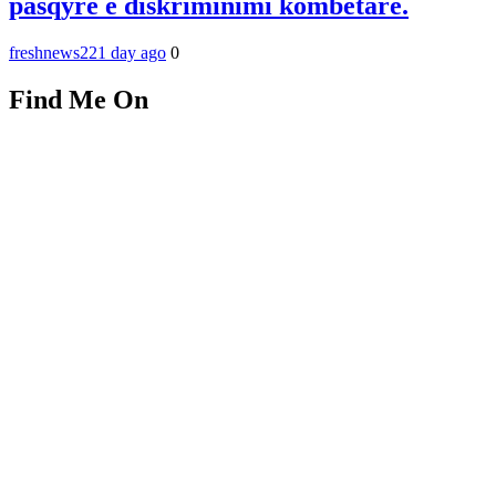
pasqyrë e diskriminimi kombëtarë.
freshnews22
1 day ago
0
Find Me On