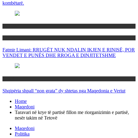
kombëtarë.
Maqedoni
Politika
Fatmir Limani: RRUGËT NUK NDALIN IKJEN E RINISË, POR
VENDET E PUNËS DHE RROGA E DINJITETSHME
Rajoni
Shqipëria shpall “non grata” dy shtetas nga Maqedonia e Veriut
Home
Maqedoni
Taravari në krye të partisë fillon me riorganizimin e partisë,
nesër takim në Tetovë
Maqedoni
Politika