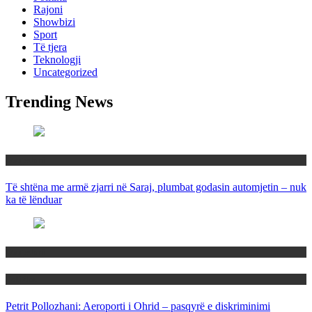
Rajoni
Showbizi
Sport
Të tjera
Teknologji
Uncategorized
Trending News
Maqedoni
Të shtëna me armë zjarri në Saraj, plumbat godasin automjetin – nuk
ka të lënduar
Maqedoni
Politika
Petrit Pollozhani: Aeroporti i Ohrid – pasqyrë e diskriminimi