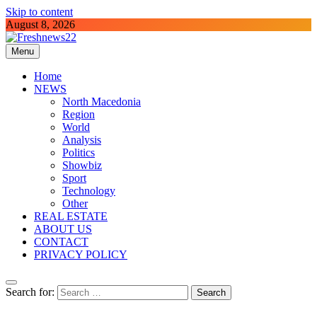
Skip to content
August 8, 2026
Menu
Freshnews22
Best News Website in North Macedonia
Home
NEWS
North Macedonia
Region
World
Analysis
Politics
Showbiz
Sport
Technology
Other
REAL ESTATE
ABOUT US
CONTACT
PRIVACY POLICY
Search for: