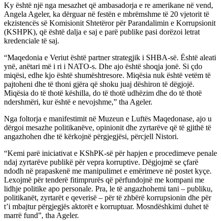
Ky është një nga mesazhet që ambasadorja e re amerikane në vend,
Angela Ageler, ka dërguar në festën e mbrëmshme të 20 vjetorit të
ekzistencës së Komisionit Shtetëror për Parandalimin e Korrupsionit
(KSHPK), që është dalja e saj e parë publike pasi dorëzoi letrat
kredenciale të saj.
“Maqedonia e Veriut është partner strategjik i SHBA-së. Është aleati
ynë, anëtari më i ri i NATO-s. Dhe ajo është shoqja jonë. Si çdo
miqësi, edhe kjo është shumështresore. Miqësia nuk është vetëm të
pajtoheni dhe të thoni gjëra që shoku juaj dëshiron të dëgjojë.
Miqësia do të thotë këshilla, do të thotë udhëzim dhe do të thotë
ndershmëri, kur është e nevojshme,” tha Ageler.
Nga foltorja e manifestimit në Muzeun e Luftës Maqedonase, ajo u
dërgoi mesazhe politikanëve, opinionit dhe zyrtarëve që të gjithë të
angazhohen dhe të kërkojnë përgjegjësi, përcjell Nistori.
“Kemi parë iniciativat e KShPK-së për hapjen e procedimeve penale
ndaj zyrtarëve publikë për vepra korruptive. Dëgjojmë se çfarë
ndodh në prapaskenë me manipulimet e emërimeve në postet kyçe.
Lexojmë për tenderë fitimprurës që përfundojnë me kompani me
lidhje politike apo personale. Pra, le të angazhohemi tani – publiku,
politikanët, zyrtarët e qeverisë – për të zhbërë korrupsionin dhe për
t’i mbajtur përgjegjës aktorët e korruptuar. Mosndëshkimi duhet të
marrë fund”, tha Ageler.