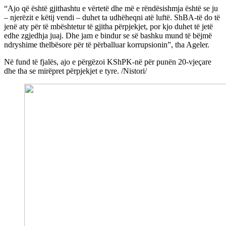
“Ajo që është gjithashtu e vërtetë dhe më e rëndësishmja është se ju
– njerëzit e këtij vendi – duhet ta udhëheqni atë luftë. ShBA-të do të
jenë aty për të mbështetur të gjitha përpjekjet, por kjo duhet të jetë
edhe zgjedhja juaj. Dhe jam e bindur se së bashku mund të bëjmë
ndryshime thelbësore për të përballuar korrupsionin”, tha Ageler.
Në fund të fjalës, ajo e përgëzoi KShPK-në për punën 20-vjeçare
dhe tha se mirëpret përpjekjet e tyre. /Nistori/