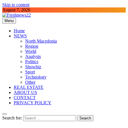
Skip to content
August 7, 2026
Menu
Freshnews22
Best News Website in North Macedonia
Home
NEWS
North Macedonia
Region
World
Analysis
Politics
Showbiz
Sport
Technology
Other
REAL ESTATE
ABOUT US
CONTACT
PRIVACY POLICY
Search for: