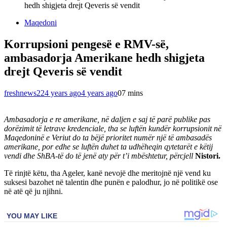
hedh shigjeta drejt Qeveris së vendit
Maqedoni
Korrupsioni pengesë e RMV-së,
ambasadorja Amerikane hedh shigjeta
drejt Qeveris së vendit
freshnews22
4 years ago
4 years ago
0
7 mins
Ambasadorja e re amerikane, në daljen e saj të parë publike pas
dorëzimit të letrave kredenciale, tha se luftën kundër korrupsionit në
Maqedoninë e Veriut do ta bëjë prioritet numër një të ambasadës
amerikane, por edhe se luftën duhet ta udhëheqin qytetarët e këtij
vendi dhe ShBA-të do të jenë aty për t’i mbështetur, përcjell
Nistori.
Të rinjtë këtu, tha Ageler, kanë nevojë dhe meritojnë një vend ku
suksesi bazohet në talentin dhe punën e palodhur, jo në politikë ose
në atë që ju njihni.