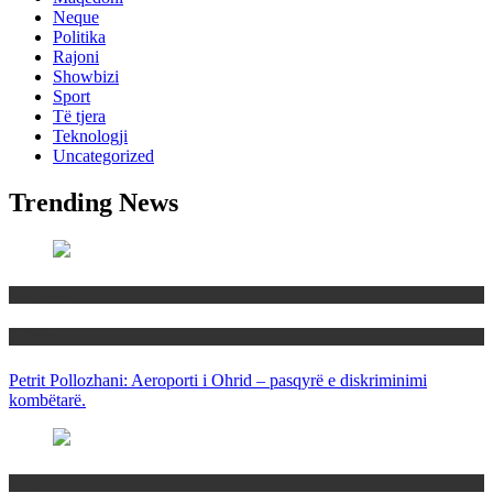
Neque
Politika
Rajoni
Showbizi
Sport
Të tjera
Teknologji
Uncategorized
Trending News
Maqedoni
Politika
Petrit Pollozhani: Aeroporti i Ohrid – pasqyrë e diskriminimi
kombëtarë.
Maqedoni