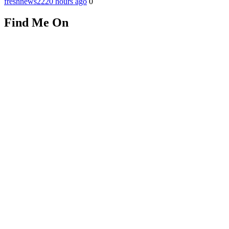
freshnews22
20 hours ago
0
Find Me On