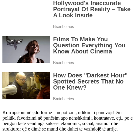
Korrupsioni në çdo forme – nepotizmi, ndikimi i panevojshëm
politik, favorizimi në punësim apo nënshkrimi i kontratave, etj., po e
pengon këtë vend nga suksesi ekonomik, social, arsimor dhe
strukturor që e dimë se mund dhe duhet të vazhdojë të arrijë.