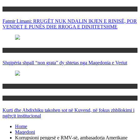
Politika
Fatmir Limani: RRUGËT NUK NDALIN IKJEN E RINISË, POR
VENDET E PUNËS DHE RROGA E DINJITETSHME
Rajoni
Shqipëria shpall “non grata” dy shtetas nga Maqedonia e Veriut
Politika
Rajoni
Kurti dhe Abdixhiku takohen sot në Kuvend, në fokus zhbllokimi i
ngërçit institucional
Home
Maqedoni
Korrupsioni pengesë e RMV-së, ambasadorja Amerikane