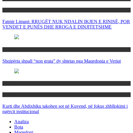
Politika
Fatmir Limani: RRUGËT NUK NDALIN IKJEN E RINISË, POR
VENDET E PUNËS DHE RROGA E DINJITETSHME
Rajoni
Shqipëria shpall “non grata” dy shtetas nga Maqedonia e Veriut
Politika
Rajoni
Kurti dhe Abdixhiku takohen sot në Kuvend, në fokus zhbllokimi i
ngërçit institucional
Analiza
Bota
Maqedoni