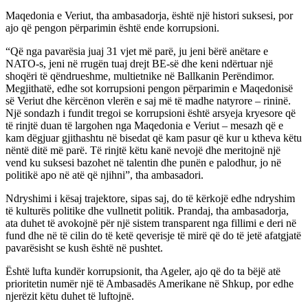
Maqedonia e Veriut, tha ambasadorja, është një histori suksesi, por
ajo që pengon përparimin është ende korrupsioni.
“Që nga pavarësia juaj 31 vjet më parë, ju jeni bërë anëtare e
NATO-s, jeni në rrugën tuaj drejt BE-së dhe keni ndërtuar një
shoqëri të qëndrueshme, multietnike në Ballkanin Perëndimor.
Megjithatë, edhe sot korrupsioni pengon përparimin e Maqedonisë
së Veriut dhe kërcënon vlerën e saj më të madhe natyrore – rininë.
Një sondazh i fundit tregoi se korrupsioni është arsyeja kryesore që
të rinjtë duan të largohen nga Maqedonia e Veriut – mesazh që e
kam dëgjuar gjithashtu në bisedat që kam pasur që kur u ktheva këtu
nëntë ditë më parë. Të rinjtë këtu kanë nevojë dhe meritojnë një
vend ku suksesi bazohet në talentin dhe punën e palodhur, jo në
politikë apo në atë që njihni”, tha ambasadori.
Ndryshimi i kësaj trajektore, sipas saj, do të kërkojë edhe ndryshim
të kulturës politike dhe vullnetit politik. Prandaj, tha ambasadorja,
ata duhet të avokojnë për një sistem transparent nga fillimi e deri në
fund dhe në të cilin do të ketë qeverisje të mirë që do të jetë afatgjatë
pavarësisht se kush është në pushtet.
Është lufta kundër korrupsionit, tha Ageler, ajo që do ta bëjë atë
prioritetin numër një të Ambasadës Amerikane në Shkup, por edhe
njerëzit këtu duhet të luftojnë.