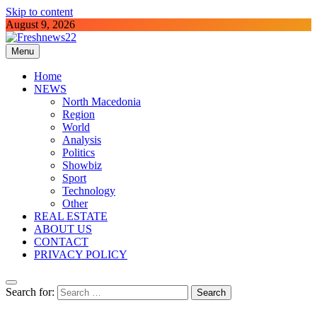
Skip to content
August 9, 2026
Menu
Freshnews22
Best News Website in North Macedonia
Home
NEWS
North Macedonia
Region
World
Analysis
Politics
Showbiz
Sport
Technology
Other
REAL ESTATE
ABOUT US
CONTACT
PRIVACY POLICY
Search for: