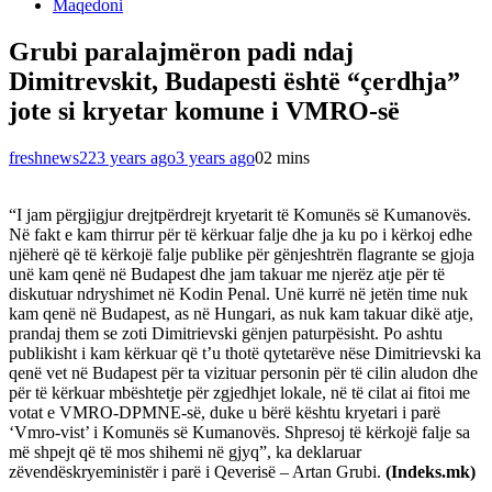
Maqedoni
Grubi paralajmëron padi ndaj
Dimitrevskit, Budapesti është “çerdhja”
jote si kryetar komune i VMRO-së
freshnews22
3 years ago
3 years ago
0
2 mins
“I jam përgjigjur drejtpërdrejt kryetarit të Komunës së Kumanovës.
Në fakt e kam thirrur për të kërkuar falje dhe ja ku po i kërkoj edhe
njëherë që të kërkojë falje publike për gënjeshtrën flagrante se gjoja
unë kam qenë në Budapest dhe jam takuar me njerëz atje për të
diskutuar ndryshimet në Kodin Penal. Unë kurrë në jetën time nuk
kam qenë në Budapest, as në Hungari, as nuk kam takuar dikë atje,
prandaj them se zoti Dimitrievski gënjen paturpësisht. Po ashtu
publikisht i kam kërkuar që t’u thotë qytetarëve nëse Dimitrievski ka
qenë vet në Budapest për ta vizituar personin për të cilin aludon dhe
për të kërkuar mbështetje për zgjedhjet lokale, në të cilat ai fitoi me
votat e VMRO-DPMNE-së, duke u bërë kështu kryetari i parë
‘Vmro-vist’ i Komunës së Kumanovës. Shpresoj të kërkojë falje sa
më shpejt që të mos shihemi në gjyq”, ka deklaruar
zëvendëskryeministër i parë i Qeverisë – Artan Grubi.
(Indeks.mk)