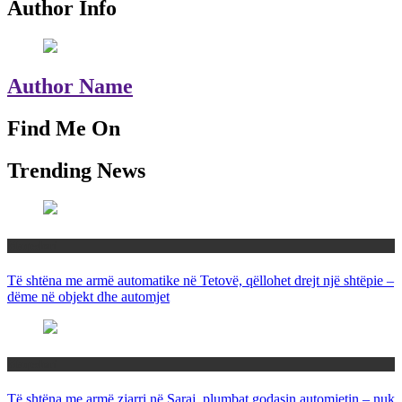
Author Info
Author Name
Find Me On
Trending News
Maqedoni
Të shtëna me armë automatike në Tetovë, qëllohet drejt një shtëpie –
dëme në objekt dhe automjet
Maqedoni
Të shtëna me armë zjarri në Saraj, plumbat godasin automjetin – nuk