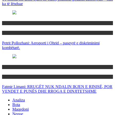
ka të lënduar
Maqedoni
Politika
Petrit Pollozhani: Aeroporti i Ohrid – pasqyrë e diskriminimi
kombëtarë.
Maqedoni
Politika
Fatmir Limani: RRUGËT NUK NDALIN IKJEN E RINISË, POR
VENDET E PUNËS DHE RROGA E DINJITETSHME
Analiza
Bota
Maqedoni
Neque