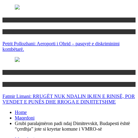
Maqedoni
Politika
Petrit Pollozhani: Aeroporti i Ohrid – pasqyrë e diskriminimi
kombëtarë.
Maqedoni
Politika
Fatmir Limani: RRUGËT NUK NDALIN IKJEN E RINISË, POR
VENDET E PUNËS DHE RROGA E DINJITETSHME
Home
Maqedoni
Grubi paralajmëron padi ndaj Dimitrevskit, Budapesti është
“çerdhja” jote si kryetar komune i VMRO-së