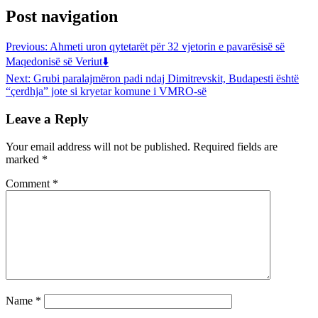
Post navigation
Previous:
Ahmeti uron qytetarët për 32 vjetorin e pavarësisë së
Maqedonisë së Veriut⬇️
Next:
Grubi paralajmëron padi ndaj Dimitrevskit, Budapesti është
“çerdhja” jote si kryetar komune i VMRO-së
Leave a Reply
Your email address will not be published.
Required fields are
marked
*
Comment
*
Name
*