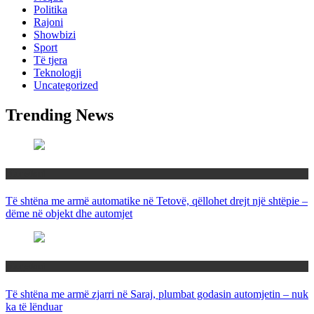
Politika
Rajoni
Showbizi
Sport
Të tjera
Teknologji
Uncategorized
Trending News
Maqedoni
Të shtëna me armë automatike në Tetovë, qëllohet drejt një shtëpie –
dëme në objekt dhe automjet
Maqedoni
Të shtëna me armë zjarri në Saraj, plumbat godasin automjetin – nuk
ka të lënduar