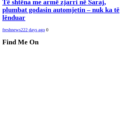
Të shtëna me armë zjarri në Saraj,
plumbat godasin automjetin – nuk ka të
lënduar
freshnews22
2 days ago
0
Find Me On