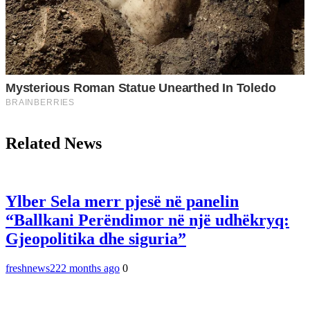
Related News
Ylber Sela merr pjesë në panelin
“Ballkani Perëndimor në një udhëkryq:
Gjeopolitika dhe siguria”
freshnews22
2 months ago
0