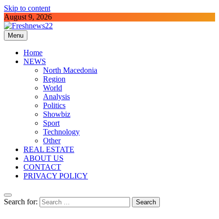
Skip to content
August 9, 2026
Menu
Freshnews22
Best News Website in North Macedonia
Home
NEWS
North Macedonia
Region
World
Analysis
Politics
Showbiz
Sport
Technology
Other
REAL ESTATE
ABOUT US
CONTACT
PRIVACY POLICY
Search for: