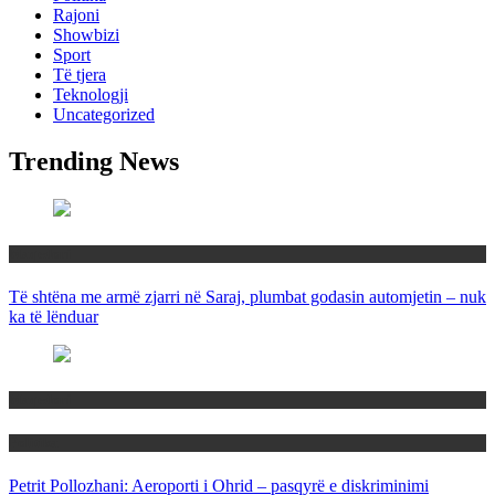
Rajoni
Showbizi
Sport
Të tjera
Teknologji
Uncategorized
Trending News
Maqedoni
Të shtëna me armë zjarri në Saraj, plumbat godasin automjetin – nuk
ka të lënduar
Maqedoni
Politika
Petrit Pollozhani: Aeroporti i Ohrid – pasqyrë e diskriminimi