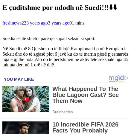
E çuditshme por ndodh në Suedi!!!⬇️⬇️
freshnews22
3 years ago
3 years ago
0
1 mins
Suedia është shteti i parë që shpall seksin si sport.
Në Suedi më 8 Qershor do të fillojë Kampionati i parë Evropian i
Seksit dhe do të zgjasë plot 6 javë ku do të marrin pjesë pjesmarrës
nga e gjithë bota.Ato do të përfshihen në aktivitete seksuale nga 45
minuta deri në 1 orë në ditë.