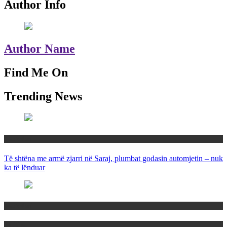
Author Info
Author Name
Find Me On
Trending News
Maqedoni
Të shtëna me armë zjarri në Saraj, plumbat godasin automjetin – nuk
ka të lënduar
Maqedoni
Politika