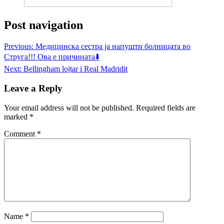
Post navigation
Previous:
Медицинска сестра ја напушти болницата во
Струга!!! Ова е причината⬇️
Next:
Bellingham lojtar i Real Madridit
Leave a Reply
Your email address will not be published.
Required fields are
marked
*
Comment
*
Name
*