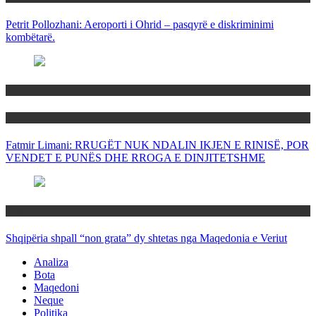
Petrit Pollozhani: Aeroporti i Ohrid – pasqyrë e diskriminimi
kombëtarë.
Maqedoni
Politika
Fatmir Limani: RRUGËT NUK NDALIN IKJEN E RINISË, POR
VENDET E PUNËS DHE RROGA E DINJITETSHME
Rajoni
Shqipëria shpall “non grata” dy shtetas nga Maqedonia e Veriut
Analiza
Bota
Maqedoni
Neque
Politika