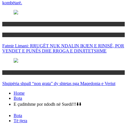
kombëtarë.
Maqedoni
Politika
Fatmir Limani: RRUGËT NUK NDALIN IKJEN E RINISË, POR
VENDET E PUNËS DHE RROGA E DINJITETSHME
Rajoni
Shqipëria shpall “non grata” dy shtetas nga Maqedonia e Veriut
Home
Bota
E çuditshme por ndodh në Suedi!!!⬇️⬇️
Bota
Të tjera