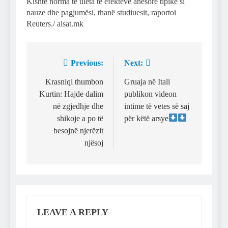
Kishte norma të ulëta të efekteve anësore tipike si
nauze dhe pagjumësi, thanë studiuesit, raportoi
Reuters./ alsat.mk
Previous:
Next:
Post
navigation
Krasniqi thumbon
Gruaja në Itali
Kurtin: Hajde dalim
publikon videon
në zgjedhje dhe
intime të vetes së saj
shikoje a po të
për këtë arsye
besojnë njerëzit
njësoj
LEAVE A REPLY