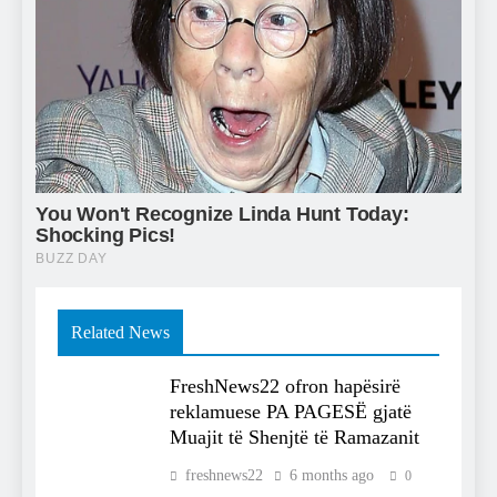
Related News
FreshNews22 ofron hapësirë
reklamuese PA PAGESË gjatë
Muajit të Shenjtë të Ramazanit
freshnews22
6 months ago
0