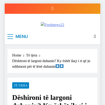
Skip
to
content
Freshnews22
Best News Website in North Macedonia
MENU
Home
Të tjera
Dëshironi të largoni duhanin? Ky ëshët ilaçi i ri që ju
ndihmoni për të lënë duhanin
TË TJERA
Dëshironi të largoni