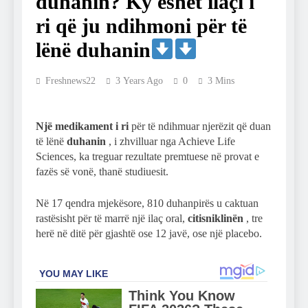
duhanin? Ky ëshët ilaçi i
ri që ju ndihmoni për të
lënë duhanin
Freshnews22
3 Years Ago
0
3 Mins
Një medikament i ri
për të ndihmuar njerëzit që duan
të lënë
duhanin
, i zhvilluar nga Achieve Life
Sciences, ka treguar rezultate premtuese në provat e
fazës së vonë, thanë studiuesit.
Në 17 qendra mjekësore, 810 duhanpirës u caktuan
rastësisht për të marrë një ilaç oral,
citisniklinën
, tre
herë në ditë për gjashtë ose 12 javë, ose një placebo.