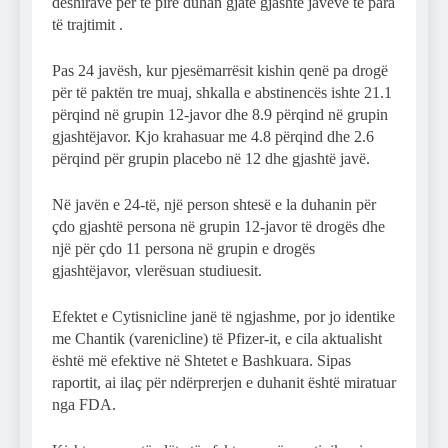
dëshirave për të pirë duhan gjatë gjashtë javëve të para
të trajtimit .
Pas 24 javësh, kur pjesëmarrësit kishin qenë pa drogë
për të paktën tre muaj, shkalla e abstinencës ishte 21.1
përqind në grupin 12-javor dhe 8.9 përqind në grupin
gjashtëjavor. Kjo krahasuar me 4.8 përqind dhe 2.6
përqind për grupin placebo në 12 dhe gjashtë javë.
Në javën e 24-të, një person shtesë e la duhanin për
çdo gjashtë persona në grupin 12-javor të drogës dhe
një për çdo 11 persona në grupin e drogës
gjashtëjavor, vlerësuan studiuesit.
Efektet e Cytisnicline janë të ngjashme, por jo identike
me Chantik (varenicline) të Pfizer-it, e cila aktualisht
është më efektive në Shtetet e Bashkuara. Sipas
raportit, ai ilaç për ndërprerjen e duhanit është miratuar
nga FDA.