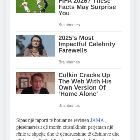
Sipas një raporti të botuar në revistën
JAMA
,
pjesëmarrësit që morën citisniklinën përjetuan një
rënie të shpejtë dhe të qëndrueshme të dëshirave dhe