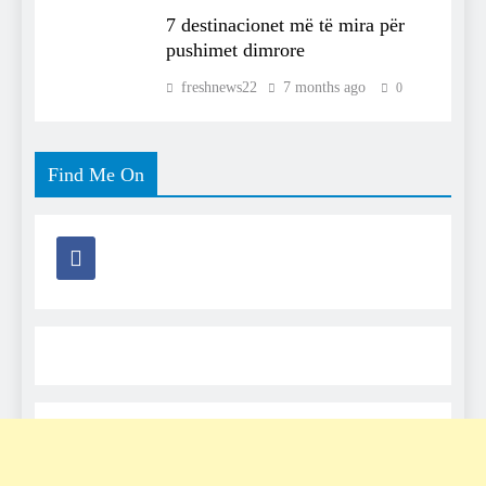
7 destinacionet më të mira për
pushimet dimrore
freshnews22
7 months ago
0
Find Me On