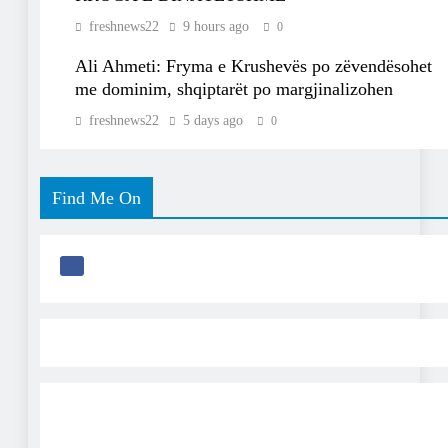
freshnews22
9 hours ago
0
Ali Ahmeti: Fryma e Krushevës po zëvendësohet
me dominim, shqiptarët po margjinalizohen
freshnews22
5 days ago
0
Find Me On