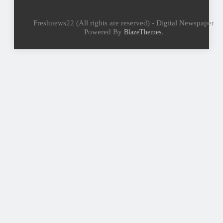
Freshnews22 (All rights are reserved) - Digital Newspaper
Powered By
.
BlazeThemes