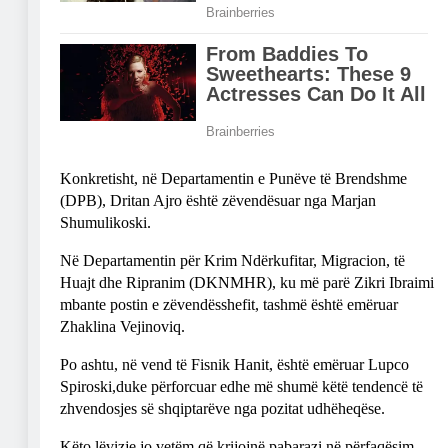
Konkretisht, në Departamentin e Punëve të Brendshme
(DPB), Dritan Ajro është zëvendësuar nga Marjan
Shumulikoski.
Në Departamentin për Krim Ndërkufitar, Migracion, të
Huajt dhe Ripranim (DKNMHR), ku më parë Zikri Ibraimi
mbante postin e zëvendësshefit, tashmë është emëruar
Zhaklina Vejinoviq.
Po ashtu, në vend të Fisnik Hanit, është emëruar Lupco
Spiroski,duke përforcuar edhe më shumë këtë tendencë të
zhvendosjes së shqiptarëve nga pozitat udhëheqëse.
Këto lëvizje jo vetëm që krijojnë pabarazi në përfaqësim,