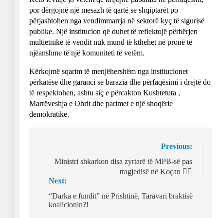
por dërgojnë një mesazh të qartë se shqiptarët po
përjashtohen nga vendimmarrja në sektorë kyç të sigurisë
publike. Një institucion që duhet të reflektojë përbërjen
multietnike të vendit nuk mund të kthehet në pronë të
njëanshme të një komuniteti të vetëm.
Kërkojmë sqarim të menjëhershëm nga institucionet
përkatëse dhe garanci se barazia dhe përfaqësimi i drejtë do
të respektohen, ashtu siç e përcakton Kushtetuta ,
Marrëveshja e Ohrit dhe parimet e një shoqërie
demokratike.
Post
Previous:
navigation
Ministri shkarkon disa zyrtarë të MPB-së pas
tragjedisë në Koçan 👇🏻
Next:
“Darka e fundit” në Prishtinë, Taravari braktisë
koalicionin?!