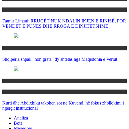
Politika
Fatmir Limani: RRUGËT NUK NDALIN IKJEN E RINISË, POR
VENDET E PUNËS DHE RROGA E DINJITETSHME
Rajoni
Shqipëria shpall “non grata” dy shtetas nga Maqedonia e Veriut
Politika
Rajoni
Kurti dhe Abdixhiku takohen sot në Kuvend, në fokus zhbllokimi i
ngërçit institucional
Analiza
Bota
Maqedoni