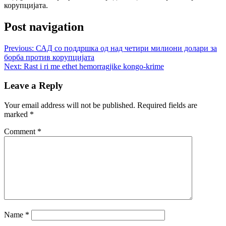
корупцијата.
Post navigation
Previous:
САД со поддршка од над четири милиони долари за
борба против корупцијата
Next:
Rast i ri me ethet hemorragjike kongo-krime
Leave a Reply
Your email address will not be published.
Required fields are
marked
*
Comment
*
Name
*