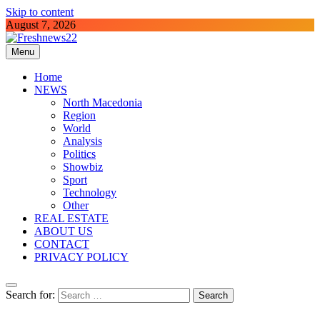
Skip to content
August 7, 2026
Menu
Freshnews22
Best News Website in North Macedonia
Home
NEWS
North Macedonia
Region
World
Analysis
Politics
Showbiz
Sport
Technology
Other
REAL ESTATE
ABOUT US
CONTACT
PRIVACY POLICY
Search for: