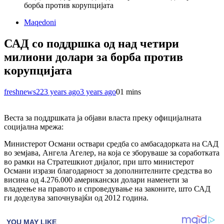
борба против корупцијата
Maqedoni
САД со поддршка од над четири
милиони долари за борба против
корупцијата
freshnews22
3 years ago
3 years ago
0
1 mins
Веста за поддршката ја објави власта преку официјалната
социјална мрежа:
Mинистерот Османи оствари средба со амбасадорката на САД
во земјава, Ангела Агелер, на која се зборуваше за соработката
во рамки на Стратешкиот дијалог, при што министерот
Османи изрази благодарност за дополнителните средства во
висина од 4.276.000 американски долари наменети за
владеење на правото и спроведување на законите, што САД
ги доделува започнувајќи од 2012 година.