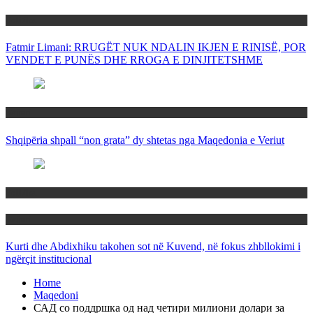
Politika
Fatmir Limani: RRUGËT NUK NDALIN IKJEN E RINISË, POR
VENDET E PUNËS DHE RROGA E DINJITETSHME
Rajoni
Shqipëria shpall “non grata” dy shtetas nga Maqedonia e Veriut
Politika
Rajoni
Kurti dhe Abdixhiku takohen sot në Kuvend, në fokus zhbllokimi i
ngërçit institucional
Home
Maqedoni
САД со поддршка од над четири милиони долари за