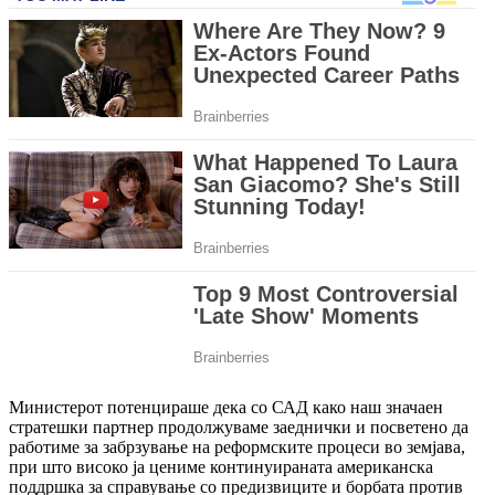
Министерот потенцираше дека со САД како наш значаен
стратешки партнер продолжуваме заеднички и посветено да
работиме за забрзување на реформските процеси во земјава,
при што високо ја цениме континуираната американска
поддршка за справување со предизвиците и борбата против