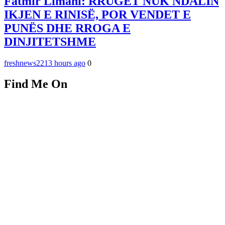
Fatmir Limani: RRUGËT NUK NDALIN
IKJEN E RINISË, POR VENDET E
PUNËS DHE RROGA E
DINJITETSHME
freshnews22
13 hours ago
0
Find Me On