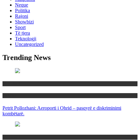
Neque
Politika
Rajoni
Showbizi
Sport
Të tjera
Teknologji
Uncategorized
Trending News
Maqedoni
Politika
Petrit Pollozhani: Aeroporti i Ohrid – pasqyrë e diskriminimi
kombëtarë.
Maqedoni